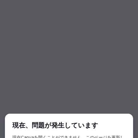
ダイアログの開始
現在、問題が発生しています
現在Canvaを開くことができません。このページを更新し